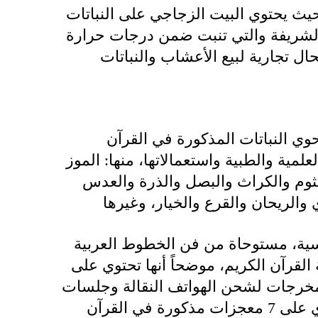
ث يحتوي البيت الزجاجي على النباتات
 الشريفة والتي تنبت ضمن درجات حرارة
ال تجارية لبيع الأعشاب والنباتات
حديقة تتكون من 12 بستاناً تحوي النباتات المذكورة في القرآن
علمية والطبية واستعمالاتها، منها: الموز
الثوم والكراث والبصل والذرة والعدس
مسية، مستوحاة من فن الخطوط العربية
قرآن الكريم، موضحاً أنها تحتوي على
ومخرجات لشحن الهواتف النقالة وجلسات
مظللة للزوار، وكهف المعجزات والذي يحتوي على 7 معجزات مذكورة في القرآن