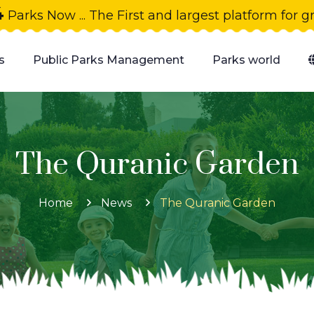
4
Parks Now ... The First and largest platform for 
s
Public Parks Management
Parks world
The Quranic Garden
Home
News
The Quranic Garden