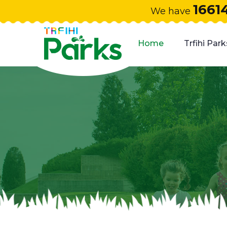
1661
We have
Home
Trfihi Park