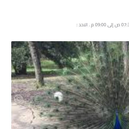
السبت, الاتنين, الثلاثاء, الاربعاء, الخميس, الجمعة : 07:30 ص إلى 09:00 م . الاحد :