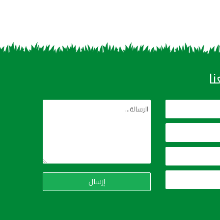
ا
إرسال