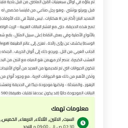
تم بناؤه في أوائل سبعينيات القرن الماضي من قبل بلدية فاينس
قبل روبرتو بوتشي ، وهو رجل صناعي من فاينسا مخصص له الحد.
التمديد البارز (أكثر من 8 هكتارات ، ليس قليلاً
تميز هذه الحديقة. حتى مع انتشار النباتات الغريبة - الإرث الواض
بالأنواع الأصلية وفي بعض النقاط (على سبيل المثال ، بقع شعي
العشب الكبيرة. عنصر آخر مهيمن هو المياه مع اثنين من البح.
تتكون الحيوانات التي تم تقديمها من العديد من أنواع الأنتيدا.
ولكن الأهم من ذلك هو الحيوانات البرية ، مع وجود أنواع من ا
الزهور ، والمبتدئة - ولكنها موجودة جيدًا في الحديقة وتعشش أ.
النباتات الموجودة حاليًا (قد يكون عددها تقلبات طفيفة) 1580 ، منها أكثر من 1000 شجرة طويلة ؛ وإلا فإنه هو الشجيرات.
معلومات تهمك
السبت, الاتنين, الثلاثاء, الاربعاء, الخميس
07:30 ص إلى 09:00 م
الاحد