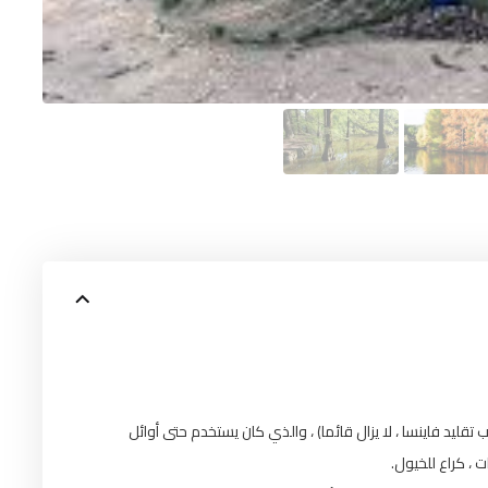
ليد فاينسا ، لا يزال قائما) ، والذي كان يستخدم حتى أوائل
ت ، كراع للخيول