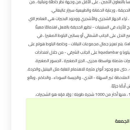
ا بالتعاون الثمين ، على الأقل من وجهة نظر خاطئة ونباتية ، من
يقة ، ورعاية الحضانة والطبيعية سيزار غاليغاتي
 في تلك الأوقات) ، ثراء الجهاز الشجري والأشجري ووجود البحيرات هي العناصر التي
ح للأزياء في الستينيات - تظهر الحديقة بالفعل اهتمامًا معينًا
ر النحل على الجانب الشمالي أو بساتين البلوط الصغير) ، في
الوسط) يكشف عن رؤى رائدة ، تعزى إلى عالم الطبيعة Gallegati. يتم تعزيز جمال مجموعات النباتات - وخاصة البلوط هولم على
الجانب الغربي من التل ، ويرجع ذلك إلى ألوان الخريف ، الجنكه بيلوبا و liquidambar على الجانب الشرقي - من خلال امتدادات
يرات متصلة بواسطة مجرى ، الجزر الصغيرة ، الجسور الصغيرة
ت ، حتى مع وجود أنواع مثيرة للاهتمام للغاية مثل البينتيل والخردة
لملاحظة غير السهلة - الثدي ، والجبسة السوداء ، والحاكم ، وبائع
يضًا جزئيًا
, الجمعة