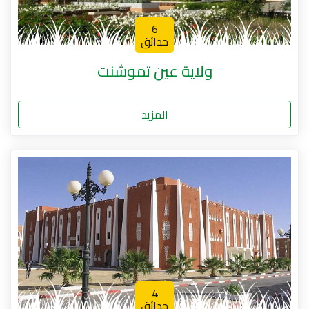
6
حدائق
ولاية عين تموشنت
المزيد
4
حدائق