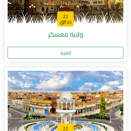
22
حدائق
ولاية معسكر
المزيد
22