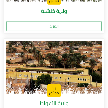
حدائق
ولاية خنشلة
المزيد
11
حدائق
ولاية الأغواط