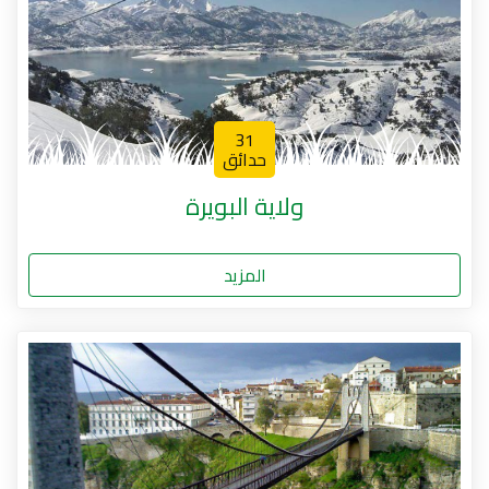
31
حدائق
ولاية البويرة
المزيد