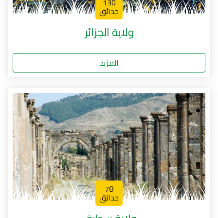
130
حدائق
ولاية الجزائر
المزيد
78
حدائق