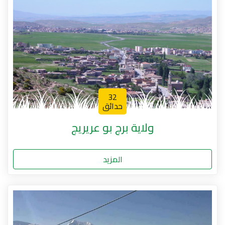
32
حدائق
ولاية برج بو عريريج
المزيد