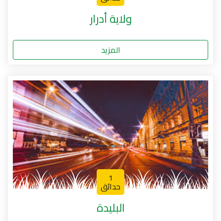
ولاية أدرار
المزيد
1
حدائق
البليدة