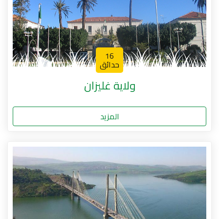
16
حدائق
ولاية غليزان
المزيد