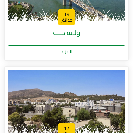
15
حدائق
ولاية ميلة
المزيد
12