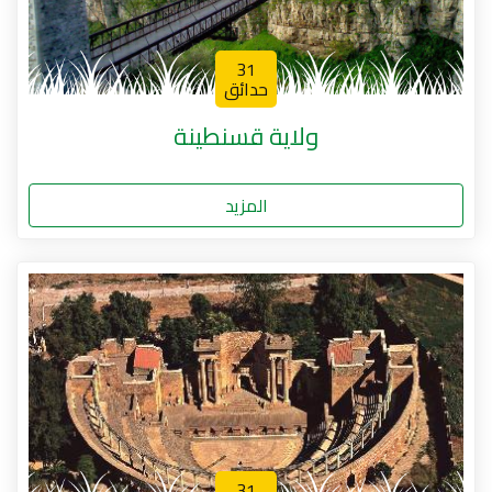
31
حدائق
ولاية قسنطينة
المزيد
31