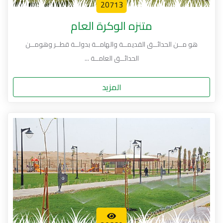
20713
متنزه الوكرة العام
هو مــن الحدائــق القديمــة والهامــة بدولــة قطــر وهومــن
الحدائــق العامــة ...
المزيد