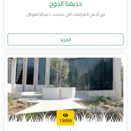
حديقة الدوح
مِن أجمل المُنتزهَات التي صممت خصيصًا للعوائل
المزيد
19896