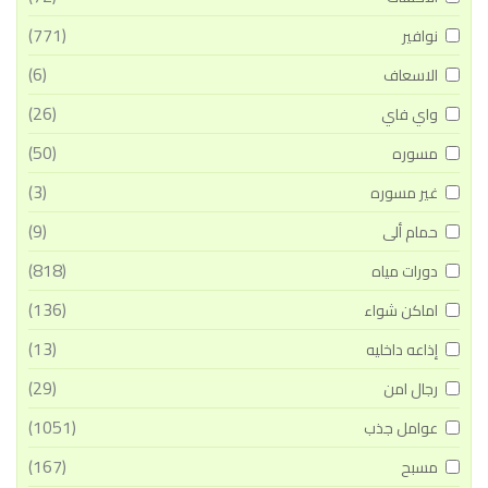
(771)
نوافير
(6)
الاسعاف
(26)
واي فاي
(50)
مسوره
(3)
غير مسوره
(9)
حمام ألى
(818)
دورات مياه
(136)
اماكن شواء
(13)
إذاعه داخليه
(29)
رجال امن
(1051)
عوامل جذب
(167)
مسبح