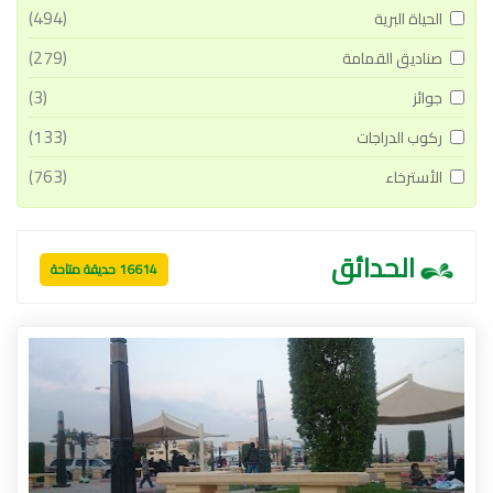
(494)
الحياة البرية
(279)
صناديق القمامة
(3)
جوائز
(133)
ركوب الدراجات
(763)
الأسترخاء
الحدائق
16614 حديقة متاحة