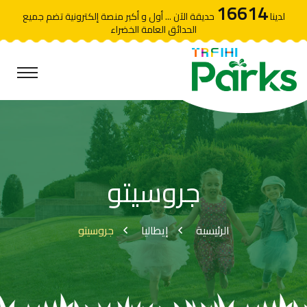
16614
لدينا
حديقة الآن ... أول و أكبر منصة إلكترونية تضم جميع
الحدائق العامة الخضراء
جروسيتو
الرئيسية
إيطاليا
جروسيتو