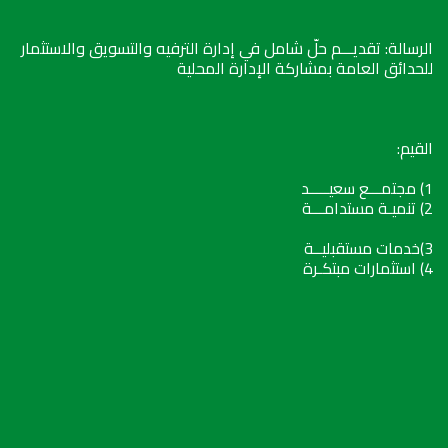
الرسالة: تقديـــم حلّ شامل في إدارة الترفيه والتسويق والاستثمار
للحدائق العامة بمشاركة الإدارة المحلية
القيم:
1) مجتمـــع سعيـــــد
2) تنميـة مستدامـــة
3)خدمات مستقبليــة
4) استثمارات مبتكـرة