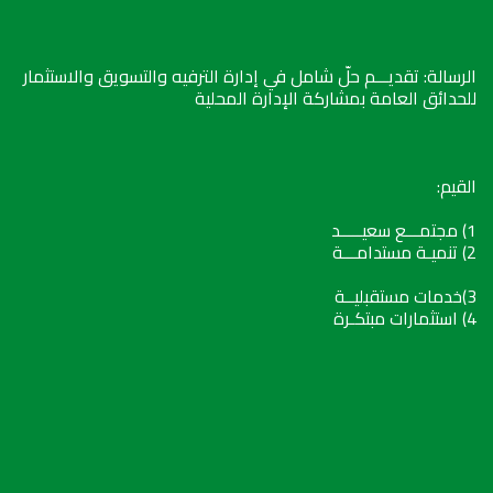
الرسالة: تقديـــم حلّ شامل في إدارة الترفيه والتسويق والاستثمار
للحدائق العامة بمشاركة الإدارة المحلية
القيم:
1) مجتمـــع سعيـــــد
2) تنميـة مستدامـــة
3)خدمات مستقبليــة
4) استثمارات مبتكـرة