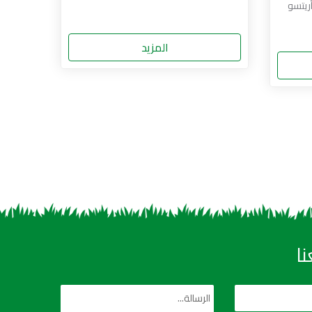
ريتسو
المزيد
ا