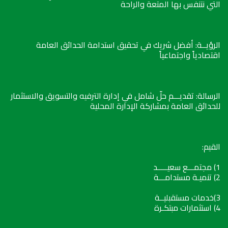
التي نتنفس بها المتعة والراحة
الرؤيــة: أفضل شريك في تحقيق استدامة الحدائق العامة
اقتصادياً واجتماعياً
الرسالة: تقديـــم حلّ شامل في إدارة الترفيه والتسويق والاستثمار
للحدائق العامة بمشاركة الإدارة المحلية
القيم:
1) مجتمـــع سعيـــــد
2) تنميـة مستدامـــة
3)خدمات مستقبليــة
4) استثمارات مبتكـرة