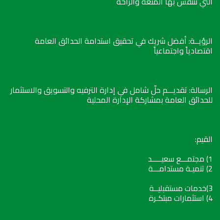
التي نتنفس بها المتعة والراحة
الرؤيــة: أفضل شريك في تحقيق استدامة الحدائق العامة
اقتصادياً واجتماعياً
الرسالة: تقديـــم حلّ شامل في إدارة الترفيه والتسويق والاستثمار
للحدائق العامة بمشاركة الإدارة المحلية
القيم:
1) مجتمـــع سعيـــــد
2) تنميـة مستدامـــة
3)خدمات مستقبليــة
4) استثمارات مبتكـرة