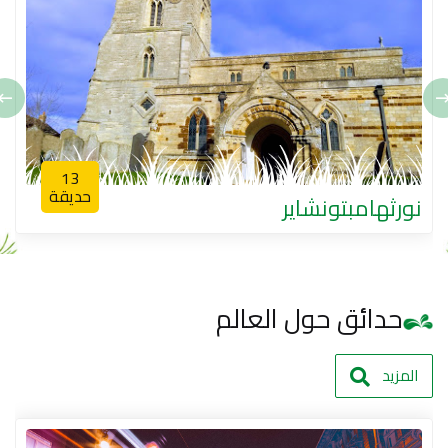
13
حديقة
نورثهامبتونشاير
حدائق حول العالم
المزيد