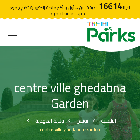
16614
لدينا
حديقة الآن ... أول و أكبر منصة إلكترونية تضم جميع
الحدائق العامة الخضراء
centre ville ghedabna
Garden
الرئيسية
تونس
ولاية المهدية
centre ville ghedabna Garden