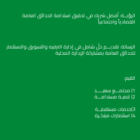
الرؤيــة: أفضل شريك في تحقيق استدامة الحدائق العامة
اقتصادياً واجتماعياً
الرسالة: تقديـــم حلّ شامل في إدارة الترفيه والتسويق والاستثمار
للحدائق العامة بمشاركة الإدارة المحلية
القيم:
1) مجتمـــع سعيـــــد
2) تنميـة مستدامـــة
3)خدمات مستقبليــة
4) استثمارات مبتكـرة