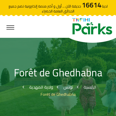
16614
لدينا
حديقة الآن ... أول و أكبر منصة إلكترونية تضم جميع
الحدائق العامة الخضراء
Forêt de Ghedhabna
الرئيسية
تونس
ولاية المهدية
Forêt de Ghedhabna