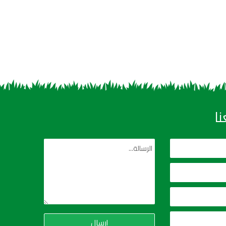
ا
إرسال