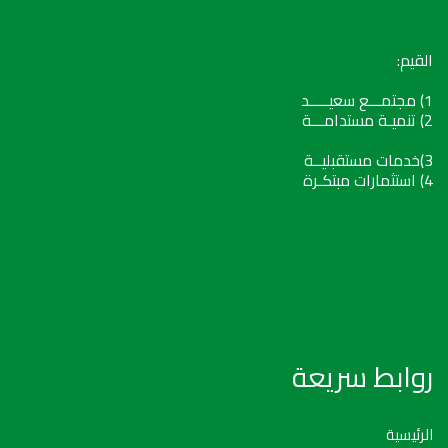
القيم:
1) مجتمـــع سعيـــــد
2) تنميـة مستدامـــة
3)خدمات مستقبليــة
4) استثمارات مبتكـرة
روابط سريعة
الرئيسية