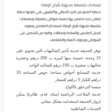
مساحات شاسعة مجهزة بأبراج الإنقاذ
حديقة الممزر من الجزء الجمالي والترفيهي هي كونها حديقة
شاطئ حيث تتضمن بها خمسة شواطئ متفرقة وبمساحات
شاسعة مجهزة بأبراج الإنقاذ لاستخدام المنقذين وبغرف
لتبديل الملابس والسباحة وبمظلات واقية من الشمس على
الشواطئ وبدورات المياه والمقاصف
توفر الحديقة خدمة تأجير الشاليهات التي تحتوي على
15 وحدة، خمسة منها كبيرة ب 200 درهم وعشرة
شاليهات صغيرة ب 150 درهم للشاليه الواحد.
خدمة المسابح أحواض سباحة: حوض السباحة 10
دراهم للكبار 5 دراهم للصغار
منصة التزحلق بالألواح
خدمة الملاعب الرياضية (سلة، قدم، طائرة) يمكن
لزوار الحديقة استخدامه بشكل مجاني
الخدمات الشاطئية