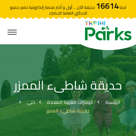
16614
لدينا
حديقة الآن ... أول و أكبر منصة إلكترونية تضم جميع
الحدائق العامة الخضراء
حديقة شاطىء الممزر
الرئيسية
الإمارات العربية المتحدة
دبى
حديقة شاطىء الممزر