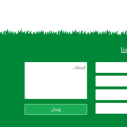
ا
إرسال