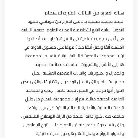
هناك العديد من النباتات المثيرة للاهتمام
قيمة طبيعية محمية بناء على اقتراح من موظفي معهد
البحوث النباتية التابع للأكاديمية المجرية للعلوم. حديقتنا النباتية
هي أغنى مجموعة علمية في المدينة. يتجاوز عدد أصنافها
الخشبية ألفًا ويحتل أيضًا مكانًا مهمًا على مستوى الدولة في
ترتيب مجموعات المعيشة النباتية النباتية. تنقسم المجموعة
هنا إلى الأشجار والشجيرات المتساقطة دائمة الخضرة
والخضراء والصنوبريات والنباتات المعمرة العشبية. تمثل
مجموعة البامبو التي تتحمل البرد حوالي 80 نوعًا ، والتي يمكن
القول أنها فريدة في المجر ، قيمة خاصة. الرعاية والمعالجة
العلمية للحديقة مثالية. يتم إثراء مجموعته بانتظام من خلال
اتصالاته المحلية والأجنبية. الحدائق النباتية هي في الواقع
متاحف حية ، كنوز عالية القيمة من التراث الهنغاري المتنفس ،
والتي تلعب دورًا لا غنى عنه في الحفاظ على التنوع البيولوجي
والموارد الوراثية. ولعل الأهم هو دور الحديقة النباتية