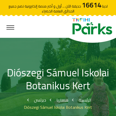
16614
لدينا
حديقة الآن ... أول و أكبر منصة إلكترونية تضم جميع
الحدائق العامة الخضراء
Diószegi Sámuel Iskolai
Botanikus Kert
الرئيسية
هنغاريا
دبرتسن
Diószegi Sámuel Iskolai Botanikus Kert