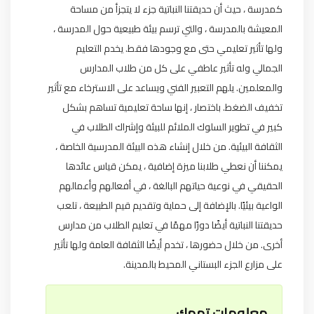
كمدرسة ، حيث أن حديقتنا النباتية جزء لا يتجزأ من مساحة
المعيشة بالمدرسة ، والتي ترسم بيئة طبيعية حول المدرسة ،
ولها تأثير تعليمي حتى مع وجودها فقط. يخدم التعليم
الجمالي وله تأثير عاطفي على كل من طلاب المدارس
والمعلمين. يلهم التعبير الفني ويساعد على الاسترخاء مع تأثير
تخفيف الضغط. باختصار ، إنها ساحة تعليمية تساهم بشكل
كبير في تطوير السلوك الملائم للبيئة وإشراك الطلاب في
الثقافة البيئية. من خلال إنشاء هذه البيئة المدرسية الخاصة ،
يمكننا أن نعطي طلابنا ميزة إضافية ، يمكن قياس عائدها
الحقيقي في نوعية حياتهم البالغة ، في أفعالهم وأعمالهم
الواعية بيئيًا. بالإضافة إلى حماية وتقديم قيم الطبيعة ، تلعب
حديقتنا النباتية أيضًا دورًا مهمًا في تعليم الطلاب من مدارس
أخرى. من خلال حضورها ، تخدم أيضًا الثقافة العامة ولها تأثير
على مزارع الجزء البستاني المحيط بالمدينة.
معلومات تهمك