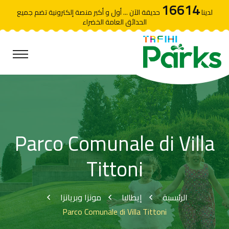
16614
لدينا
حديقة الآن ... أول و أكبر منصة إلكترونية تضم جميع
الحدائق العامة الخضراء
Parco Comunale di Villa
Tittoni
الرئيسية
إيطاليا
مونزا وبريانزا
Parco Comunale di Villa Tittoni