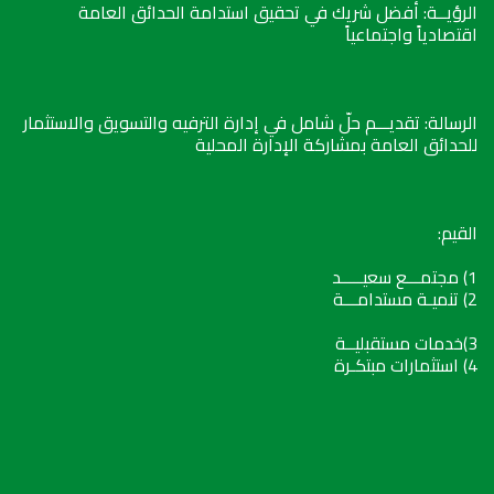
الرؤيــة: أفضل شريك في تحقيق استدامة الحدائق العامة
اقتصادياً واجتماعياً
الرسالة: تقديـــم حلّ شامل في إدارة الترفيه والتسويق والاستثمار
للحدائق العامة بمشاركة الإدارة المحلية
القيم:
1) مجتمـــع سعيـــــد
2) تنميـة مستدامـــة
3)خدمات مستقبليــة
4) استثمارات مبتكـرة