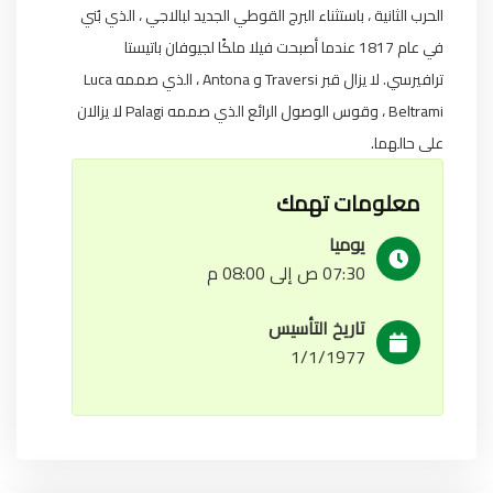
الحرب الثانية ، باستثناء البرج القوطي الجديد لبالاجي ، الذي بُني
في عام 1817 عندما أصبحت فيلا ملكًا لجيوفان باتيستا
ترافيرسي. لا يزال قبر Traversi و Antona ، الذي صممه Luca
Beltrami ، وقوس الوصول الرائع الذي صممه Palagi لا يزالان
على حالهما.
معلومات تهمك
يوميا
07:30 ص إلى 08:00 م
تاريخ التأسيس
1/1/1977