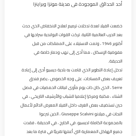
أحد الحدائق الموجودة فى مدينة مونزا وبراينزا
خضعت الفيلا لعدة تدخلات ترميم لعلاج الانخفاض الذي حدث
بعد الحرب العالمية الثانية. تركت القوات البولندية سراحها في
أكتوبر 1946 ، وتمت الاستيلاء على الممتلكات من قبل
مفوضية الإسكان ، مما أدى إلى نهب ودمار خاصة في
الحديقة.
تدخل إعادة التطوير الذي قامت به بلدية ديسيو أدى إلى إعادة
تعريف بعض المساحات. على وجه الخصوص ، يضم فندق
Serre ، الذي كان ذات يوم مأوى لنباتات الحمضيات في فصل
الشتاء ، مكتبة ومركزا إعلاميا للشباب والأرشيف التاريخي ، في
حين تستضيف بعض الغرف داخل الفيلا المعرض الدائم لأعمال
النحات في ميلانو Giuseppe Scalvini ، الذين تبرعوا
بالمجموعة الكاملة لديسيو. في الخارج ، في الحديقة ، فقدت
جميع الهياكل المعمارية التي أغنتها تقريبًا في فترة ما بعد