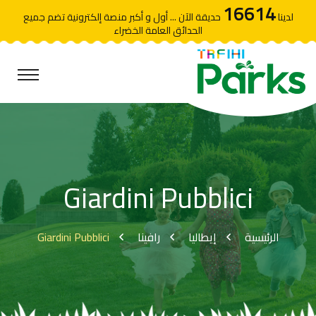
16614
لدينا
حديقة الآن ... أول و أكبر منصة إلكترونية تضم جميع
الحدائق العامة الخضراء
Giardini Pubblici
Giardini Pubblici
رافينا
إيطاليا
الرئيسية