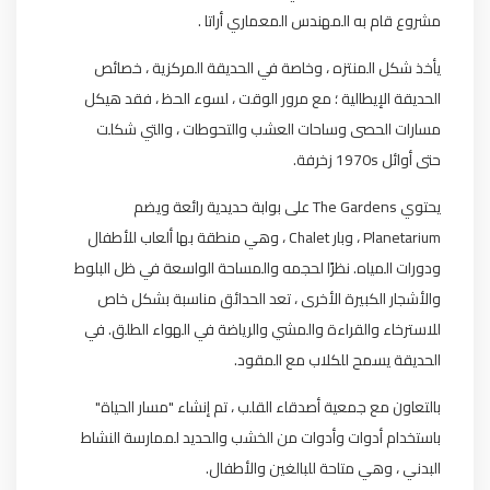
مشروع قام به المهندس المعماري أراتا .
يأخذ شكل المنتزه ، وخاصة في الحديقة المركزية ، خصائص
الحديقة الإيطالية ؛ مع مرور الوقت ، لسوء الحظ ، فقد هيكل
مسارات الحصى وساحات العشب والتحوطات ، والتي شكلت
حتى أوائل 1970s زخرفة.
يحتوي The Gardens على بوابة حديدية رائعة ويضم
Planetarium ، وبار Chalet ، وهي منطقة بها ألعاب للأطفال
ودورات المياه. نظرًا لحجمه والمساحة الواسعة في ظل البلوط
والأشجار الكبيرة الأخرى ، تعد الحدائق مناسبة بشكل خاص
للاسترخاء والقراءة والمشي والرياضة في الهواء الطلق. في
الحديقة يسمح للكلاب مع المقود.
بالتعاون مع جمعية أصدقاء القلب ، تم إنشاء "مسار الحياة"
باستخدام أدوات وأدوات من الخشب والحديد لممارسة النشاط
البدني ، وهي متاحة للبالغين والأطفال.