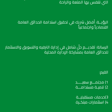
التي نتنفس بها المتعة والراحة
الرؤيــة: أفضل شريك في تحقيق استدامة الحدائق العامة
اقتصادياً واجتماعياً
الرسالة: تقديـــم حلّ شامل في إدارة الترفيه والتسويق والاستثمار
للحدائق العامة بمشاركة الإدارة المحلية
القيم:
1) مجتمـــع سعيـــــد
2) تنميـة مستدامـــة
3)خدمات مستقبليــة
4) استثمارات مبتكـرة