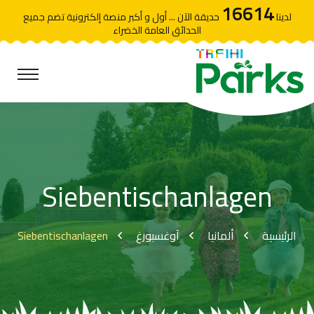
16614
لدينا
حديقة الآن ... أول و أكبر منصة إلكترونية تضم جميع
الحدائق العامة الخضراء
Siebentischanlagen
Siebentischanlagen
آوغسبورغ
ألمانيا
الرئيسية