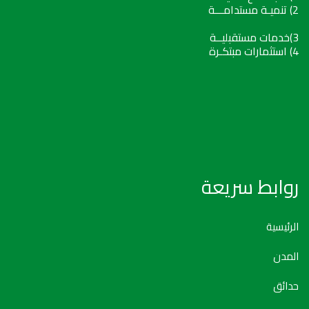
2) تنميـة مستدامـــة
3)خدمات مستقبليــة
4) استثمارات مبتكـرة
روابط سريعة
الرئيسية
المدن
حدائق