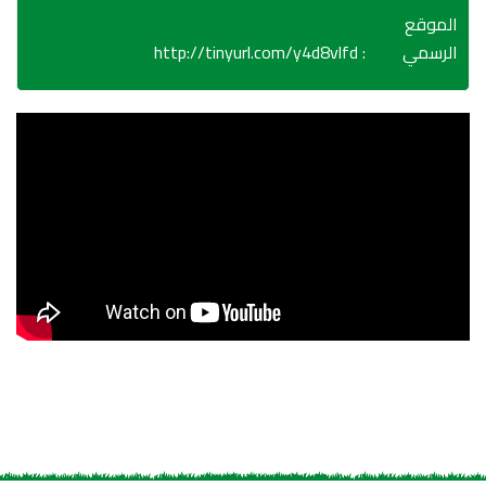
الموقع
http://tinyurl.com/y4d8vlfd
:
الرسمي